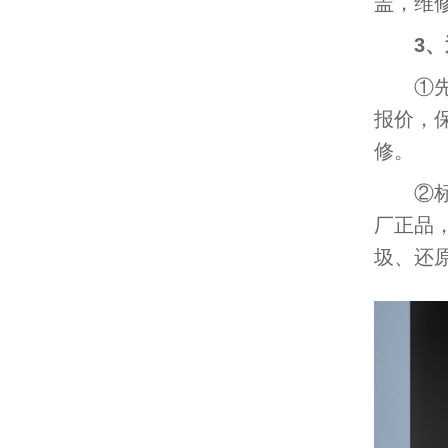
盖，维
3
①先检
报价，
修。
②标准
厂正品
圾、还