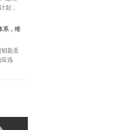
计划，
体系，维
(钥匙丢
响应迅
】