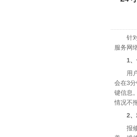
针对各
服务网
1
用户可随
会在3
键信息
情况不
2
报修后