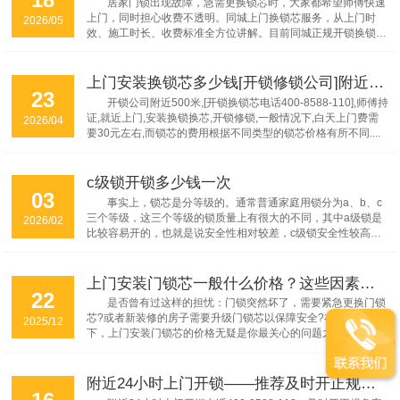
居家门锁出现故障，急需更换锁芯时，大家都希望师傅快速
上门，同时担心收费不透明。同城上门换锁芯服务，从上门时
2026/05
效、施工时长、收费标准全方位讲解。目前同城正规开锁换锁门
店，市区范围内正常接单后，师傅15分钟到1小时之内即可上
门，小区集中地段上门速度更快，偏远郊区、乡镇地区上门时间
会适当延长。师傅到达现场之后，更换锁芯施工流程简单，无损
上门安装换锁芯多少钱[开锁修锁公司]附近500米
23
拆装仅需要 15-30 分钟就能全部完工，不会破坏防盗门原有结
开锁公司附近500米,[开锁换锁芯电话400-8588-110],师傅持
构。...
证,就近上门,安装换锁换芯,开锁修锁,一般情况下,白天上门费需
2026/04
要30元左右,而锁芯的费用根据不同类型的锁芯价格有所不同....
c级锁开锁多少钱一次
03
事实上，锁芯是分等级的。通常普通家庭用锁分为a、b、c
三个等级，这三个等级的锁质量上有很大的不同，其中a级锁是
2026/02
比较容易开的，也就是说安全性相对较差，c级锁安全性较高，
可是安全性高的锁一旦坏了或者出现了丢钥匙的情况，就需要雇
人开锁。...
上门安装门锁芯一般什么价格？这些因素你必须知道！
22
是否曾有过这样的担忧：门锁突然坏了，需要紧急更换门锁
芯?或者新装修的房子需要升级门锁芯以保障安全?在这种情况
2025/12
下，上门安装门锁芯的价格无疑是你最关心的问题之一。今天，
及时开开锁公司为你揭秘影响这一价格的关键因素，并帮你理清
思路。...
附近24小时上门开锁——推荐及时开正规备案公司
16