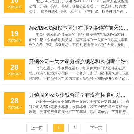
附近24小时上门开锁电话400-8588-110，及时开正规备案
公司，开锁、换锁、修锁，价格公正合理，一次选择，终身放
2025/12
心!开、修各种防盗门锁、入户门、卧室门锁、换各种国产进口
锁芯。开、修保险柜。开汽车锁、配汽车钥匙...
A级/B级/C级锁芯区别在哪？换锁芯前必须知道的3件事
19
您是否曾经担心过家里的门锁不够安全?在考虑换锁芯时，
面对市场上众多的锁具类型，是不是感到一头雾水?尤其是常听
2025/11
到的A级、B级、C级锁芯，它们到底有什么区别?今天，及时开
开锁公司师傅就用一篇文章为您彻底讲清楚，并在您换锁芯前，
告诉您必须知道的3件关键事，让您不再花冤枉钱，轻松提升家
庭安全等级。...
开锁公司来为大家分析换锁芯和换锁哪个好?
28
时代在进步，小偷样在进步，如果你家的门锁还停留在原
地，很有可能成为小偷的下一个客户，所以门锁使用久后，该换
2025/07
就得换。下面换锁公司来为大家分析换锁芯和换锁哪个好? 锁
是...
开锁服务收多少钱合适？有没有标准可以衡量？
28
及时开开锁公司创建以来一直致力于规范开锁市场行业，通
过公司内部制定服务标准，收费标准，和客户评价标准等标准的
2025/07
制定。为开锁行业正规化打下了基础。现在简单说一下开锁行业
的收费标准。开锁服务是收费的，但收多少合适有没有标准可以
衡量。...
上一页
1
2
下一页