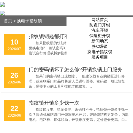
网站首页
首页
>
换电子指纹锁
防盗门开锁
汽车开锁
保险柜开锁
指纹锁钥匙都打不开怎么办?开指纹锁解决方案
10
新闻动态
如果指纹锁的钥匙都打不开，可以尝试以下解决方案：1、
换C级锁
更换电池2、确认密码3、使用备用密钥4、联系制造商。请不要
2026/07
换电子指纹锁
尝试自行修理或拆解指纹锁，以免造成更大的损坏或安全问题，
服务项目
务必请专业的开锁公司。...
门的密码锁坏了怎么修?开锁换锁上门服务
26
如果门的密码锁出现故障，一般建议找专业的锁匠进行修
理，或者联系门的品牌售后人员进行维修。密码锁一般比较复
2026/06
杂，需要专业的工具和技能才能修复。...
指纹锁开锁多少钱一次
22
指纹锁没电、指纹失灵、密码打不开，指纹锁开锁多少钱一
次？普通机械防盗门开锁靠技术开启，智能锁结构更复杂，内部
2026/06
电机、电路板、锁体联动，开锁难度更高，定价也会更高。白天
市区常规报价：普通半自动指纹锁开锁180–240元/次；全自动
人脸识别、可视猫眼智能锁开锁220–300元/次；品牌高端定制