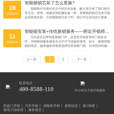
生。...
智能锁锁芯坏了怎么更换?
18
智能锁作为现代生活中的安全设备，极大地方便了我们的日
常生活。然而，就像其他机械设备一样，智能锁的锁芯也有可能
2025/09
会损坏或失效。当智能锁锁芯坏了时，我们可以尝试自行更换锁
芯，以下将为大家详细介绍智能锁锁芯的更换步骤。...
智能锁安装+传统换锁服务——附近开锁师傅一站式解决
11
无论是忘记带钥匙被锁门外，还是想升级家里的门锁安全
性，开锁换锁服务都是生活中不可或缺的需求。如今，随着智能
2025/08
锁的普及，越来越多的家庭选择安装智能门锁，但传统的机械锁
仍然广泛使用。那么，如何快速找到附近的专业开锁师傅，既能
提供传统换锁服务，又能安装智能锁呢?本文及时开公司将为您
详细介绍一站式解决方案。...
上一页
1
2
下一页
联系电话
400-8588-110
24小时全天候开锁服务
防盗门开锁
汽车开锁
保险柜开锁
新闻动态
换C级锁
换电子指纹锁
服务项目