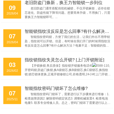
智能锁，结构特殊价格会略有上浮。...
老旧防盗门焕新，换王力智能锁一步到位
09
老旧防盗门通常搭配传统机械锁，不仅开锁麻烦，还存在锁
芯老化、防盗性能下降等问题。想要简单升级，不用换门，只需
2026/04
要换王力智能锁即可。...
智能锁指纹没反应是怎么回事?有什么解决方法?
07
智能指纹密码锁，方便了我们的生活，让我们外出不用带钥
匙，指纹就可以开锁。但是，有时候在我们开门的时候用指纹没
2026/04
有反应是怎么回事?有什么解决方法？电量不足：智能锁的指纹
识别需要靠电池来运作，如果电池电量不足，可能就会出现指纹
识别失败的情况。解决办法是更换电池或充电。...
指纹锁指纹失灵怎么开锁? [上门开锁附近]
03
【开锁换锁,售后质保】指纹锁开锁服务电话400-8588-110,
开密码锁,防盗门换锁,换A级锁芯,换B级锁芯,换C级锁芯,换指纹
2026/02
锁,锁芯锁体更换,正规开锁修锁公司,价格透明,24小时上门开锁,
随叫随到!...
智能指纹密码门锁坏了怎么维修?
07
智能指纹密码门锁坏了，需要进行以下步骤来进行维修：1.
检查故障原因2. 解除密码锁定状态3. 调整机械装置4. 检查电池
2025/11
电量5. 联系专业维修人员。总之，密码门锁坏了需要进行以上步
骤来进行维修，同时需要注意平时使用门锁时要注意保养，定期
检查门锁的使用状态，及时更换损坏的部件，避免故障的发