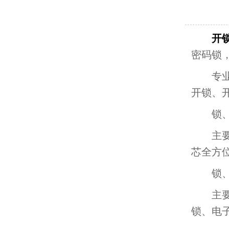
开
密码锁
专业匹
开锁、
锁、磁
主要对
芯全方
锁、单
主要从
锁、电