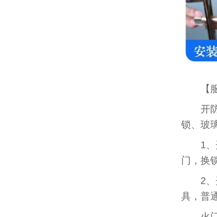
【服
开防盗
锁、玻
1、开
门，换
2、开
具，普
火门锁