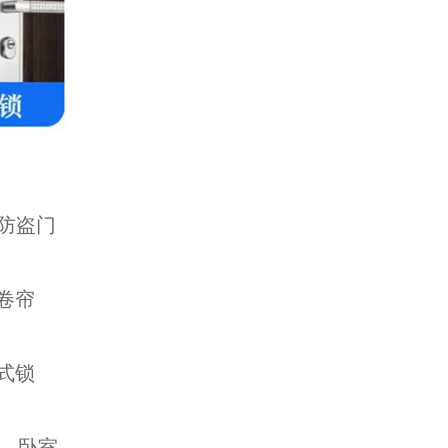
防盗门
卷帘
式锁
、卧室