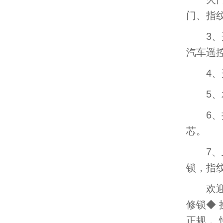
门、指
3、开
汽车遥
4、开
5、承
6、换
芯。
7、上
锁，指
欢迎
修锁◆
正规， 