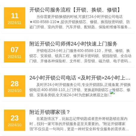
重回温馨的家中。...
开锁公司服务流程【开锁、换锁、修锁】
11
当你需要开锁/换锁的时候,可拨打24小时开锁公司电话
服务项目
★400-8588-110★,提供开锁换锁芯、修锁、换指纹密码锁、防
2024/11
盗门开锁、室内开锁、汽车开锁、配钥匙、保险柜维修等服务,
附近开锁师傅上门,售后质保....
附近开锁公司师傅24小时快速上门服务
07
开锁电话24小时上门服务400-8588-110，开锁、修锁、换
锁芯、安装锁、锁具工程、修开刷卡密码锁、锁指纹锁、全自动
2024/11
门锁、开修各种保险柜、文件柜、异型锁、磁力锁、电子密码箱
锁、防盗门锁服务全市。秉承理念 技术性开锁、换锁、装锁、
修锁、，反对破坏性开锁。正规备案安全公司，24小时随时上
门，一次选择，终身放心!...
24小时开锁公司电话 <及时开锁>24小时上门服务
28
及时开24小时开锁服务公司,专业开锁团队,正规备案.开锁换
锁电话:400-8588-110,上门开锁、更换超B级锁芯、换锁芯、修
2024/10
锁、安装各类锁,全天候24小时为您解决燃眉之急!...
附近开锁哪家强？
23
在紧急情况下，比如忘记带钥匙或者意外将钥匙锁在屋内
时，找到一家可靠的开锁服务是至关重要的。"附近开锁哪家
2024/10
强"不仅仅是一句询问，更是一种对安全和专业服务的需求表
达。本文将以这个关键词为核心，介绍如何选择一个既专业又值